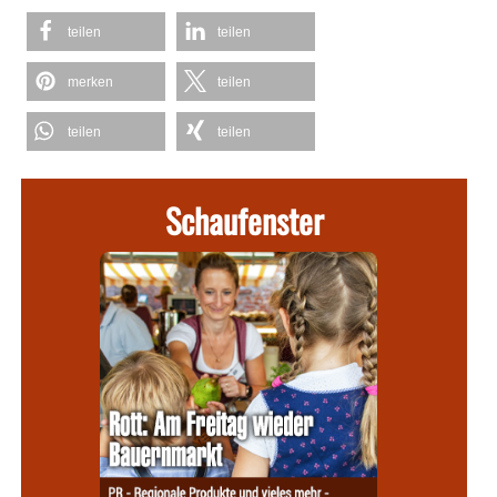
teilen
teilen
merken
teilen
teilen
teilen
Schaufenster