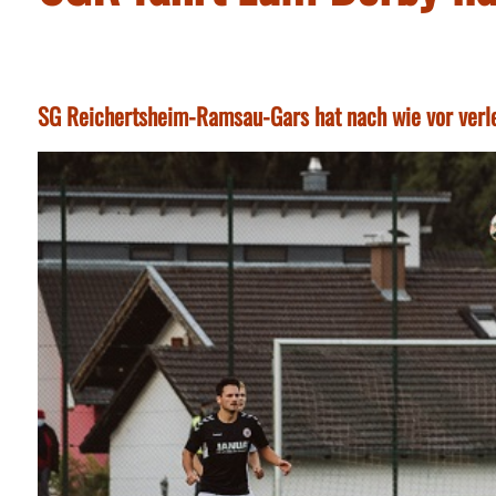
SG Reichertsheim-Ramsau-Gars hat nach wie vor verl