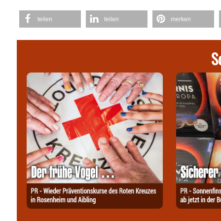
teilen
teilen
merken
S