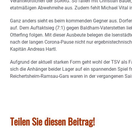
Verantwortlichen der SGRRG. So fallen mit Christian Bauer
etatmäßigen Abwehrreihe aus. Zudem fehlt Michael Vital im
Ganz anders sieht es beim kommenden Gegner aus. Dorfen s
auf. Dem Auftaktsieg (7:1) gegen Baldham-Vaterstetten lie
Otterfing folgen. Mit dieser Ausbeute belegen die Isenstädt
nach der langen Corona-Pause nicht nur ergebnistechnisch
Kapitän Andreas Hartl.
Aufgrund der aktuell starken Form geht wohl der TSV als 
sich die Anhänger beider Lager auf ein spannenden Spiel 
Reichertsheim-Ramsau-Gars waren in der vergangenen Sai
Teilen Sie diesen Beitrag!