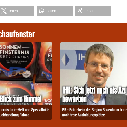
teilen
teilen
teilen
chaufenster