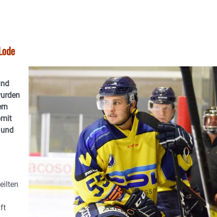
Lode
und
wurden
ern
omit
 und
eilten
ft