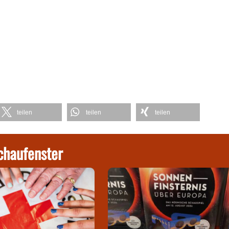
teilen
teilen
teilen
chaufenster