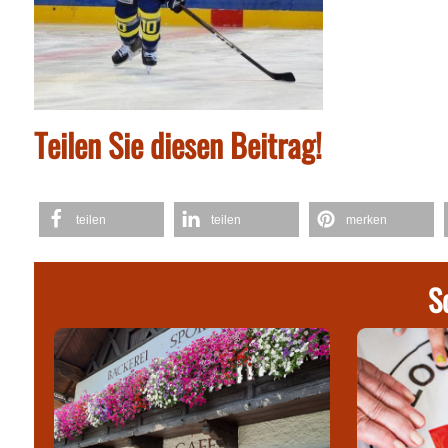
Teilen Sie diesen Beitrag!
teilen
teilen
merken
S