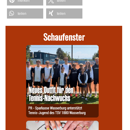
merken
teilen
teilen
teilen
Schaufenster