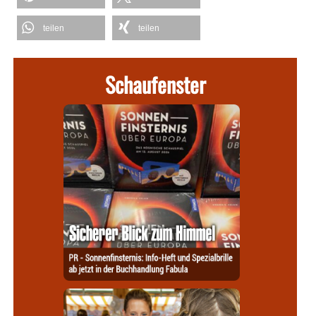
teilen
teilen
Schaufenster