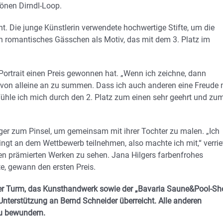
önen Dirndl-Loop.
t. Die junge Künstlerin verwendete hochwertige Stifte, um die
 ein romantisches Gässchen als Motiv, das mit dem 3. Platz im
Portrait einen Preis gewonnen hat. „Wenn ich zeichne, dann
 von alleine an zu summen. Dass ich auch anderen eine Freude 
ühle ich mich durch den 2. Platz zum einen sehr geehrt und zu
er zum Pinsel, um gemeinsam mit ihrer Tochter zu malen. „Ich
ingt an dem Wettbewerb teilnehmen, also machte ich mit,“ verrie
r den prämierten Werken zu sehen. Jana Hilgers farbenfrohes
te, gewann den ersten Preis.
er Turm, das Kunsthandwerk sowie der „Bavaria Saune&Pool-Sh
Unterstützung an Bernd Schneider überreicht. Alle anderen
zu bewundern.