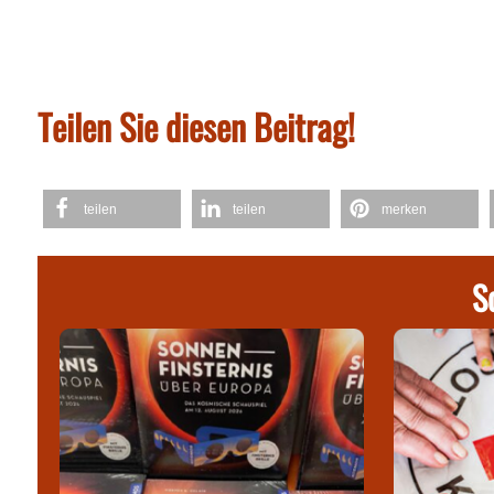
Teilen Sie diesen Beitrag!
teilen
teilen
merken
S