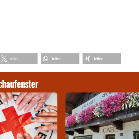
teilen
teilen
teilen
chaufenster