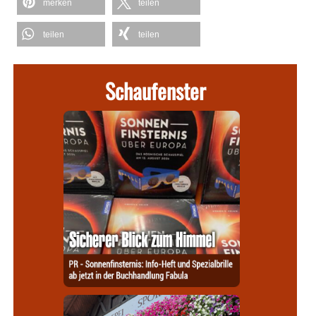
merken
teilen
teilen
teilen
Schaufenster