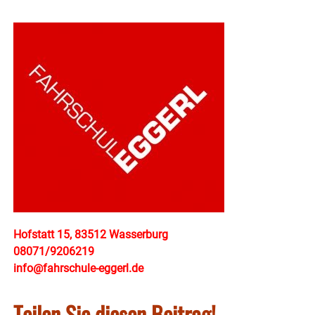
Hofstatt 15, 83512 Wasserburg
08071/9206219
info@fahrschule-eggerl.de
Teilen Sie diesen Beitrag!