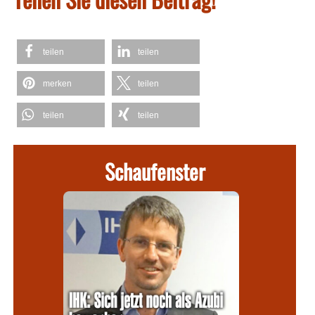
teilen
teilen
merken
teilen
teilen
teilen
Schaufenster