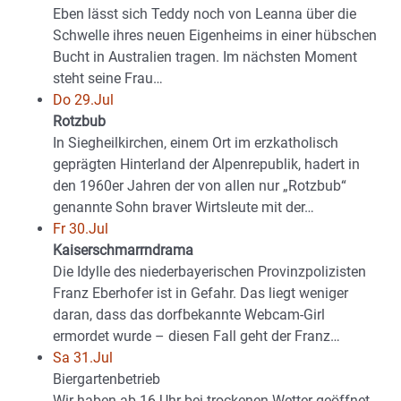
Eben lässt sich Teddy noch von Leanna über die
Schwelle ihres neuen Eigenheims in einer hübschen
Bucht in Australien tragen. Im nächsten Moment
steht seine Frau…
Do 29.Jul
Rotzbub
In Siegheilkirchen, einem Ort im erzkatholisch
geprägten Hinterland der Alpenrepublik, hadert in
den 1960er Jahren der von allen nur „Rotzbub“
genannte Sohn braver Wirtsleute mit der…
Fr 30.Jul
Kaiserschmarrndrama
Die Idylle des niederbayerischen Provinzpolizisten
Franz Eberhofer ist in Gefahr. Das liegt weniger
daran, dass das dorfbekannte Webcam-Girl
ermordet wurde – diesen Fall geht der Franz…
Sa 31.Jul
Biergartenbetrieb
Wir haben ab 16 Uhr bei trockenen Wetter geöffnet.