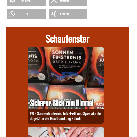
merken
teilen
teilen
teilen
Schaufenster