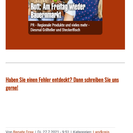
Haben Sie einen Fehler entdeckt? Dann schreiben Sie uns
gerne!
Von
Renate Drax
|
Di. 27.7.2021 - 9:51
|
Kategorien:
Landkreis