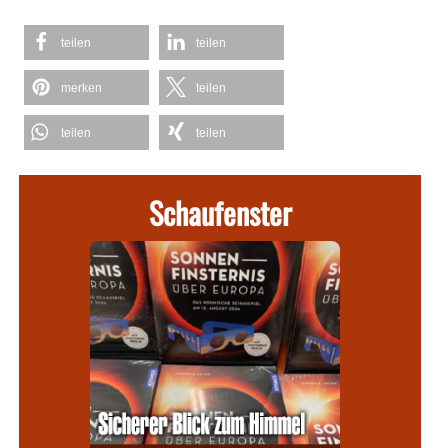
teilen
teilen
merken
teilen
teilen
teilen
Schaufenster