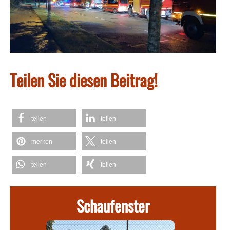
Teilen Sie diesen Beitrag!
teilen
teilen
merken
teilen
teilen
teilen
Schaufenster