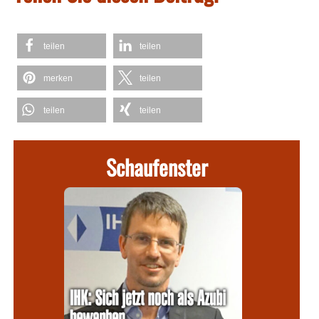
teilen
teilen
merken
teilen
teilen
teilen
Schaufenster