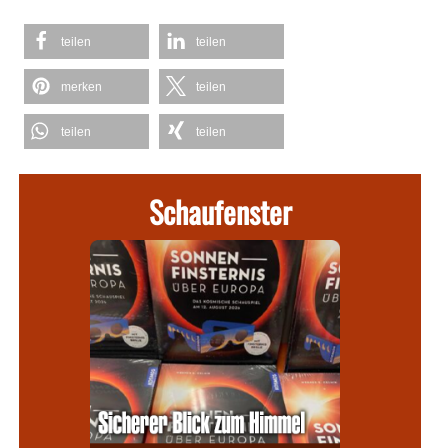
teilen
teilen
merken
teilen
teilen
teilen
Schaufenster