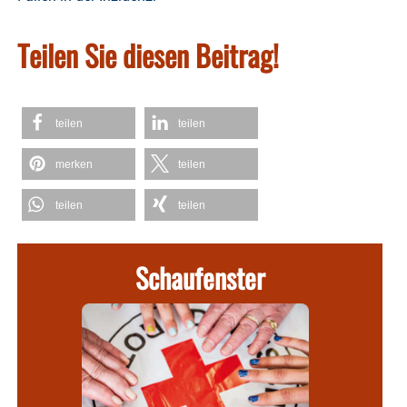
Teilen Sie diesen Beitrag!
teilen
teilen
merken
teilen
teilen
teilen
Schaufenster