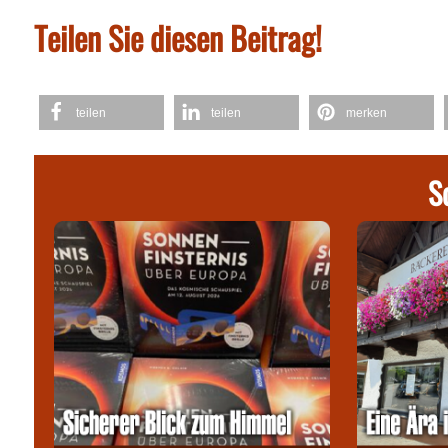
Teilen Sie diesen Beitrag!
teilen
teilen
merken
S