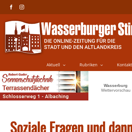
Skip
Facebook
Instagram
to
content
Aktuell
Rubriken
Kontakt
Soziale Fragen und dann