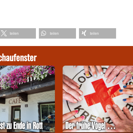
teilen
teilen
teilen
chaufenster