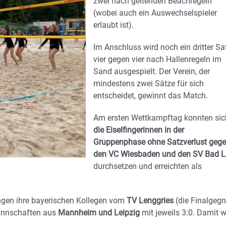
zwei nach geltenden Beachregeln
(wobei auch ein Auswechselspieler
erlaubt ist).
Im Anschluss wird noch ein dritter Sa
vier gegen vier nach Hallenregeln im
Sand ausgespielt. Der Verein, der
mindestens zwei Sätze für sich
entscheidet, gewinnt das Match.
Am ersten Wettkampftag konnten sic
die Eiselfingerinnen in der
Gruppenphase ohne Satzverlust geg
den VC Wiesbaden und den SV Bad L
durchsetzen und erreichten als
ngen ihre bayerischen Kollegen vom
TV Lenggries
(die Finalgegn
Mannschaften aus
Mannheim und Leipzig
mit jeweils 3:0. Damit 