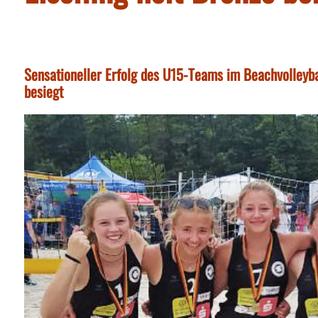
Sensationeller Erfolg des U15-Teams im Beachvolleybal
besiegt