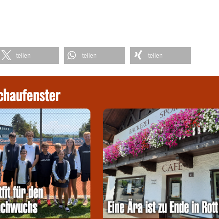
teilen
teilen
teilen
chaufenster