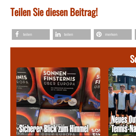
Teilen Sie diesen Beitrag!
teilen
teilen
merken
S