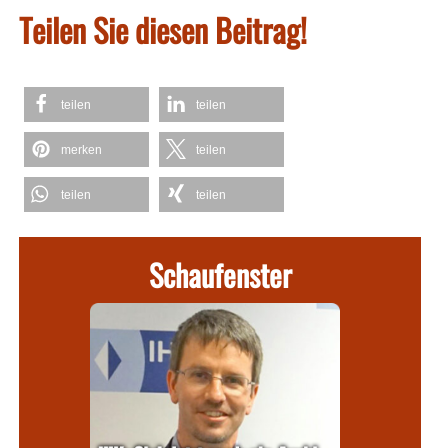
Teilen Sie diesen Beitrag!
teilen
teilen
merken
teilen
teilen
teilen
Schaufenster