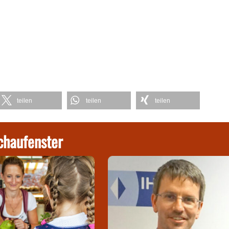
teilen
teilen
teilen
chaufenster