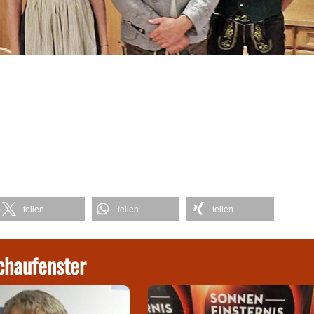
teilen
teilen
teilen
chaufenster