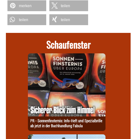
merken
teilen
teilen
teilen
Schaufenster