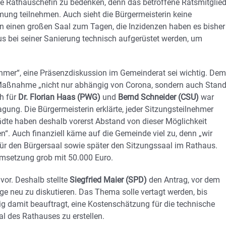
 Rathauschefin zu bedenken, denn das betroffene Ratsmitglie
ung teilnehmen. Auch sieht die Bürgermeisterin keine
en einen großen Saal zum Tagen, die Inzidenzen haben es bisher
aus bei seiner Sanierung technisch aufgerüstet werden, um
nehmer“, eine Präsenzdiskussion im Gemeinderat sei wichtig. Dem
e Maßnahme „nicht nur abhängig von Corona, sondern auch Stan
h für
Dr. Florian Haas (PWG)
und
Bernd Schneider (CSU)
war
tragung. Die Bürgermeisterin erklärte, jeder Sitzungsteilnehmer
dte haben deshalb vorerst Abstand von dieser Möglichkeit
. Auch finanziell käme auf die Gemeinde viel zu, denn „wir
ür den Bürgersaal sowie später den Sitzungssaal im Rathaus.
 Umsetzung grob mit 50.000 Euro.
or. Deshalb stellte
Siegfried Maier (SPD)
den Antrag, vor dem
e neu zu diskutieren. Das Thema solle vertagt werden, bis
ig damit beauftragt, eine Kostenschätzung für die technische
l des Rathauses zu erstellen.