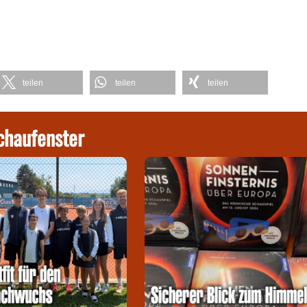
teilen
teilen
teilen
chaufenster