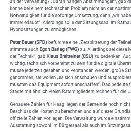
an der Verwaltung? „Daran hängen Abstimmungen“, gab die
könne bei einem technischen Problem nicht an der Abstimm
Notwendigkeit für die sofortige Umsetzung, denn „wir hab
immer erlaubt“. Allerdings solle der Sitzungssaal im Rath
Hybridsitzungen zu ermöglichen.
Peter Bauer (SPD)
befürchte eine „Zersplitterung der Teil
stimmte auch
Egon Barlag (FWG)
zu. Allerdings sei dies
der Technik“, gab
Klaus Breitreiner (CSU)
zu bedenken. Auc
wichtig, technisch vorbereitet zu sein für die digitale Über
müsse jederzeit gesehen und verstanden werden, große Stä
genommen, sie wollen „es sich anschauen und ausprobieren“
müssten das Equipment sofort anschaffen“. Das bedeute f
Städte mit ähnlich vielen Ratsmitgliedern rechnen für die
Genauere Zahlen für Haag liegen der Gemeinde noch nicht v
Beschluss die Kosten zu berechnen und auf dieser Grundlag
offizielle Zahlen vorliegen. Die Verwaltung wurde einstimm
Ausstattung sowohl im Bürgersaal als auch im Sitzungssaa