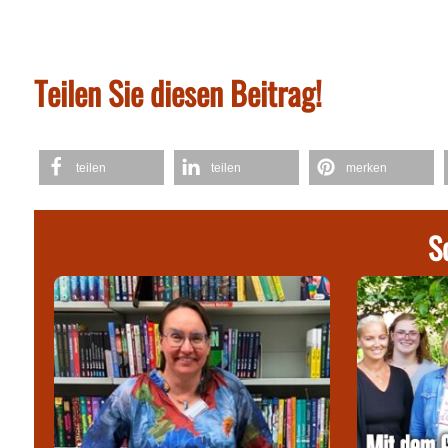
Teilen Sie diesen Beitrag!
teilen
teilen
merken
S