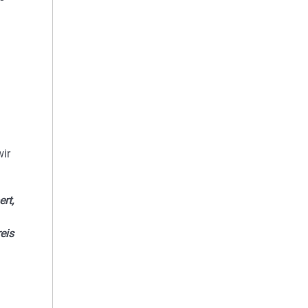
wir
rt,
eis