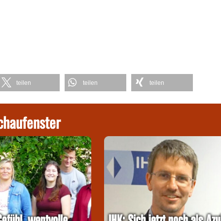
teilen
teilen
teilen
chaufenster