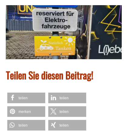
Teilen Sie diesen Beitrag!
teilen
teilen
merken
teilen
teilen
teilen