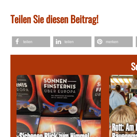
Teilen Sie diesen Beitrag!
teilen
teilen
merken
S