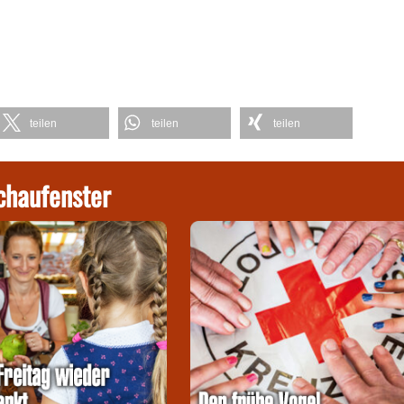
teilen
teilen
teilen
chaufenster