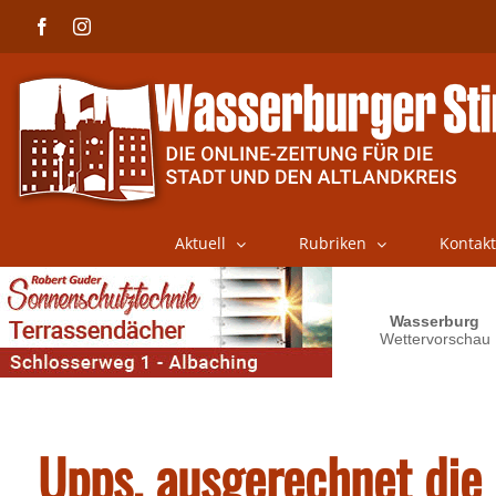
Skip
Facebook
Instagram
to
content
Aktuell
Rubriken
Kontakt
Upps, ausgerechnet die 