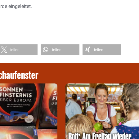
de eingeleitet.
teilen
teilen
teilen
chaufenster