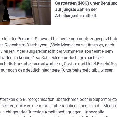
Gaststätten (NGG) unter Berufun
auf jüngste Zahlen der
Arbeitsagentur mitteilt.
te sich der Personal-Schwund bis heute nochmals zugespitzt hab
ion Rosenheim-Oberbayern. „Viele Menschen schätzen es, nach
u reisen. Aber ausgerechnet in der Sommersaison fehlt einem
bewirten zu können“, so Schneider. Für die Lage macht der
 die Kurzarbeit verantwortlich: „Gastro- und Hotel-Beschäftig
ur noch das deutlich niedrigere Kurzarbeitergeld gibt, wissen
rztpraxen die Büroorganisation übernehmen oder in Supermärkt
ststätten, dürfe es niemanden überraschen, dass sich die Mensc
 nicht gerade für rosige Arbeitsbedingungen. Unbezahlte