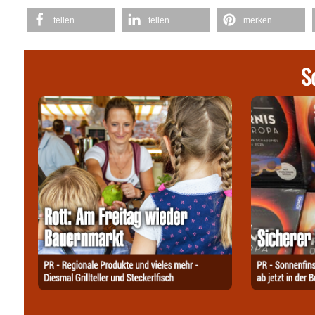
teilen
teilen
merken
S