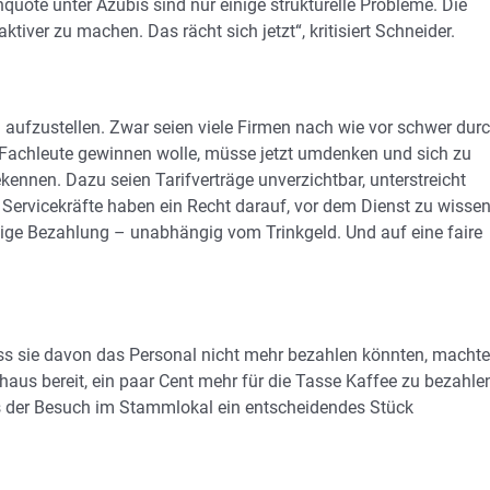
ote unter Azubis sind nur einige strukturelle Probleme. Die
tiver zu machen. Das rächt sich jetzt“, kritisiert Schneider.
u aufzustellen. Zwar seien viele Firmen nach wie vor schwer dur
 Fachleute gewinnen wolle, müsse jetzt umdenken und sich zu
nnen. Dazu seien Tarifverträge unverzichtbar, unterstreicht
Servicekräfte haben ein Recht darauf, vor dem Dienst zu wissen
ige Bezahlung – unabhängig vom Trinkgeld. Und auf eine faire
ss sie davon das Personal nicht mehr bezahlen könnten, macht
haus bereit, ein paar Cent mehr für die Tasse Kaffee zu bezahle
s der Besuch im Stammlokal ein entscheidendes Stück