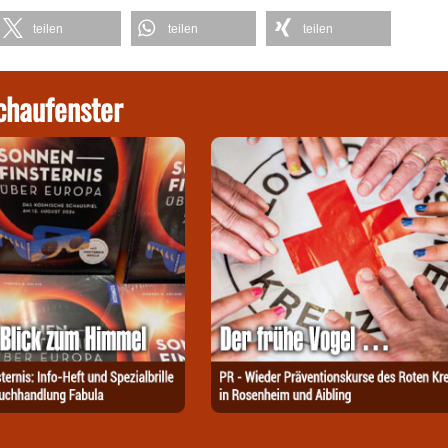
teilen
teilen
teilen
chaufenster