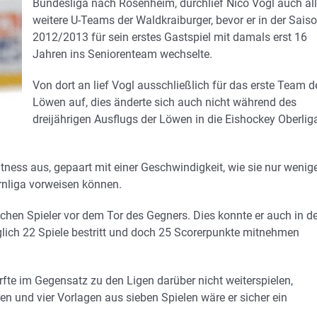
Bundesliga nach Rosenheim, durchlief Nico Vogl auch al
weitere U-Teams der Waldkraiburger, bevor er in der Sais
2012/2013 für sein erstes Gastspiel mit damals erst 16
Jahren ins Seniorenteam wechselte.
Von dort an lief Vogl ausschließlich für das erste Team d
Löwen auf, dies änderte sich auch nicht während des
dreijährigen Ausflugs der Löwen in die Eishockey Oberlig
Fitness aus, gepaart mit einer Geschwindigkeit, wie sie nur wenig
rnliga vorweisen können.
hen Spieler vor dem Tor des Gegners. Dies konnte er auch in de
diglich 22 Spiele bestritt und doch 25 Scorerpunkte mitnehmen
fte im Gegensatz zu den Ligen darüber nicht weiterspielen,
en und vier Vorlagen aus sieben Spielen wäre er sicher ein