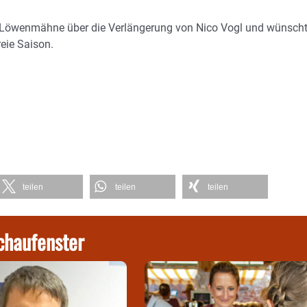
er Löwenmähne über die Verlängerung von Nico Vogl und wünsch
eie Saison.
teilen
teilen
teilen
chaufenster