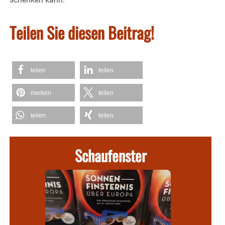
Teilen Sie diesen Beitrag!
teilen
teilen
merken
teilen
teilen
teilen
Schaufenster