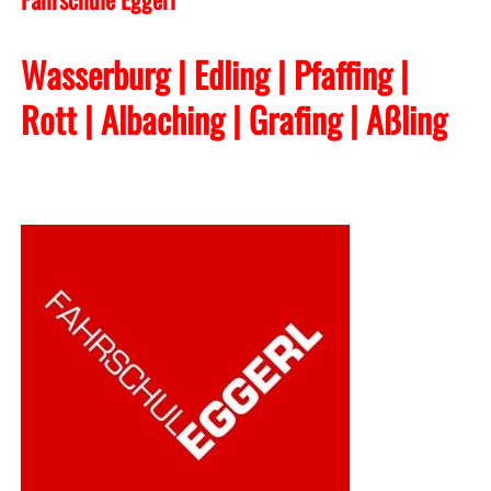
Wasserburg | Edling | Pfaffing |
Rott | Albaching
| Grafing
| Aßling