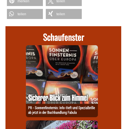
merken
teilen
teilen
teilen
Schaufenster