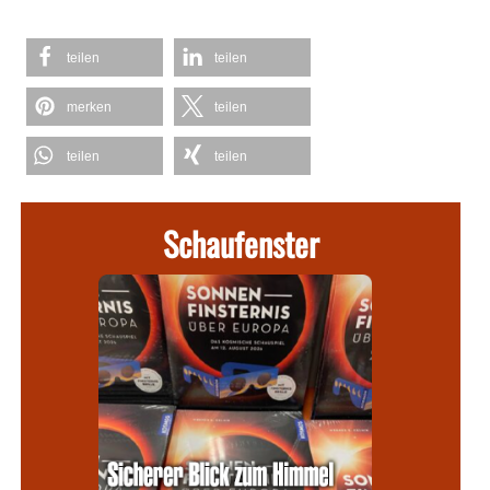
teilen
teilen
merken
teilen
teilen
teilen
Schaufenster