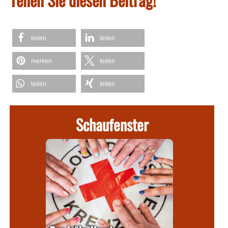
teilen
teilen
merken
teilen
teilen
teilen
Schaufenster