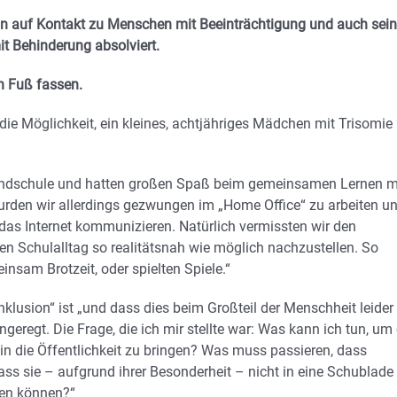
lein auf Kontakt zu Menschen mit Beeinträchtigung und auch sein
it Behinderung absolviert.
ch Fuß fassen.
 die Möglichkeit, ein kleines, achtjähriges Mädchen mit Trisomie
rundschule und hatten großen Spaß beim gemeinsamen Lernen m
den wir allerdings gezwungen im „Home Office“ zu arbeiten u
 das Internet kommunizieren. Natürlich vermissten wir den
ren Schulalltag so realitätsnah wie möglich nachzustellen. So
nsam Brotzeit, oder spielten Spiele.“
klusion“ ist „und dass dies beim Großteil der Menschheit leider
eregt. Die Frage, die ich mir stellte war: Was kann ich tun, um 
n die Öffentlichkeit zu bringen? Was muss passieren, dass
ss sie – aufgrund ihrer Besonderheit – nicht in eine Schublade
sen können?“