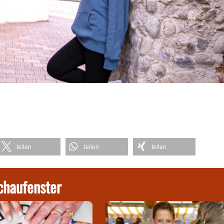
teilen
teilen
teilen
chaufenster