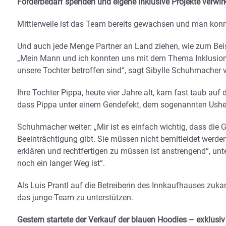
Förderbedarf spenden und eigene inklusive Projekte verwirk
Mittlerweile ist das Team bereits gewachsen und man konn
Und auch jede Menge Partner an Land ziehen, wie zum Bei
„Mein Mann und ich konnten uns mit dem Thema Inklusion se
unsere Tochter betroffen sind“, sagt Sibylle Schuhmacher
Ihre Tochter Pippa, heute vier Jahre alt, kam fast taub auf 
dass Pippa unter einem Gendefekt, dem sogenannten Usher
Schuhmacher weiter: „Mir ist es einfach wichtig, dass die 
Beeinträchtigung gibt. Sie müssen nicht bemitleidet werden
erklären und rechtfertigen zu müssen ist anstrengend“, unt
noch ein langer Weg ist“.
Als Luis Prantl auf die Betreiberin des Innkaufhauses zukam
das junge Team zu unterstützen.
Gestern startete der Verkauf der blauen Hoodies – exklusiv 