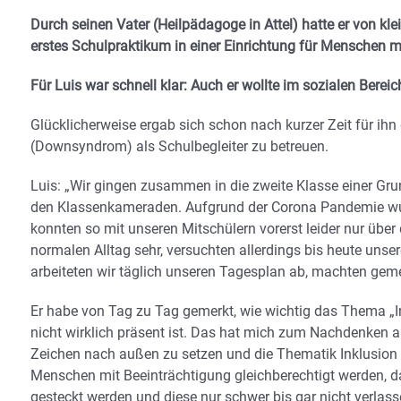
Durch seinen Vater (Heilpädagoge in Attel) hatte er von k
erstes Schulpraktikum in einer Einrichtung für Menschen m
Für Luis war schnell klar: Auch er wollte im sozialen Berei
Glücklicherweise ergab sich schon nach kurzer Zeit für ihn
(Downsyndrom) als Schulbegleiter zu betreuen.
Luis: „Wir gingen zusammen in die zweite Klasse einer G
den Klassenkameraden. Aufgrund der Corona Pandemie wur
konnten so mit unseren Mitschülern vorerst leider nur über
normalen Alltag sehr, versuchten allerdings bis heute unse
arbeiteten wir täglich unseren Tagesplan ab, machten gemei
Er habe von Tag zu Tag gemerkt, wie wichtig das Thema „In
nicht wirklich präsent ist. Das hat mich zum Nachdenken ang
Zeichen nach außen zu setzen und die Thematik Inklusion i
Menschen mit Beeinträchtigung gleichberechtigt werden, da
gesteckt werden und diese nur schwer bis gar nicht verlas