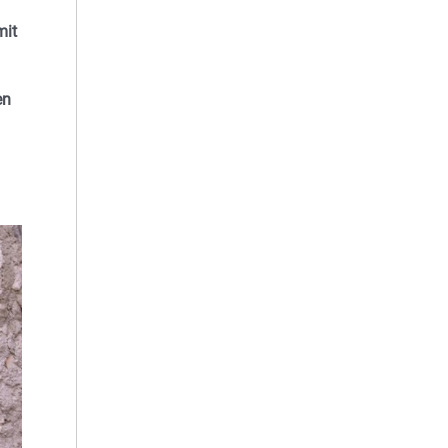
mit
en