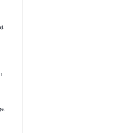
s)
.
t
ge,