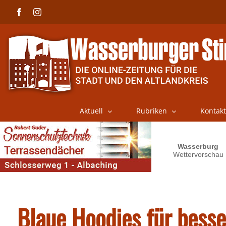
Skip
Facebook
Instagram
to
content
Aktuell
Rubriken
Kontakt
Blaue Hoodies für besse