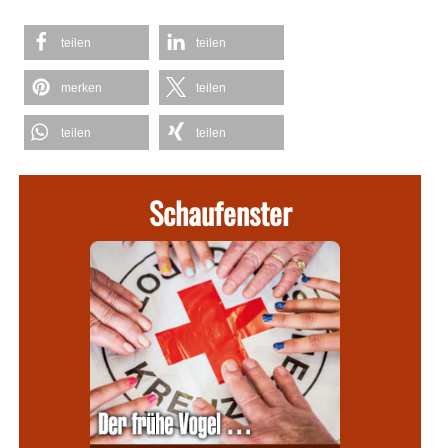
teilen
teilen
merken
teilen
teilen
teilen
Schaufenster