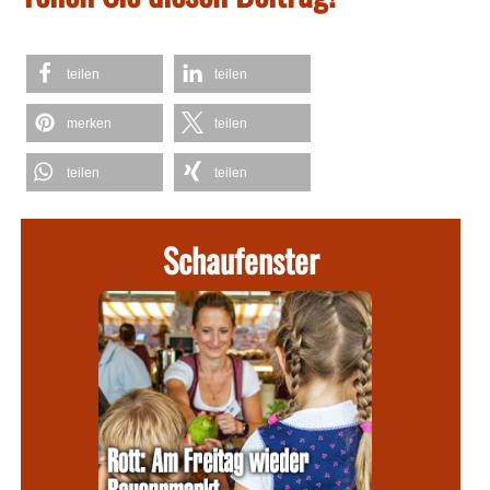
teilen
teilen
merken
teilen
teilen
teilen
Schaufenster