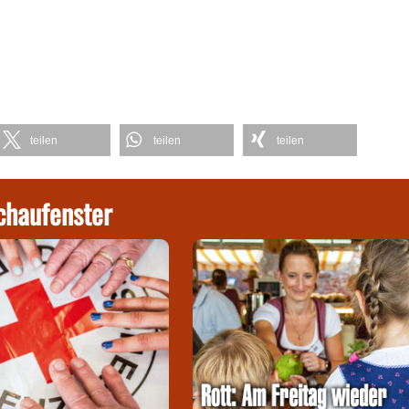
teilen
teilen
teilen
chaufenster