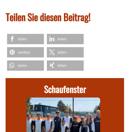
Teilen Sie diesen Beitrag!
teilen
teilen
merken
teilen
teilen
teilen
Schaufenster