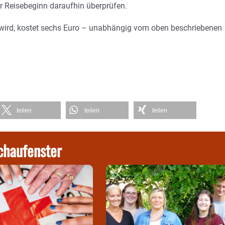
or Reisebeginn daraufhin überprüfen.
g wird, kostet sechs Euro – unabhängig vom oben beschriebenen
teilen
teilen
teilen
chaufenster