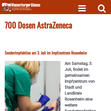
Skip
to
content
700 Dosen AstraZeneca
Sonderimpfaktion am 3. Juli im Impfzentrum Rosenheim
Am Samstag, 3.
Juli, findet im
gemeinsamen
Impfzentrum von
Stadt und
Landkreis
Rosenheim eine
weitere