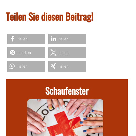
Teilen Sie diesen Beitrag!
teilen
teilen
merken
teilen
teilen
teilen
Schaufenster