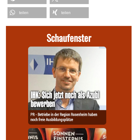
teilen
teilen
Schaufenster