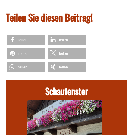
Teilen Sie diesen Beitrag!
teilen
teilen
merken
teilen
teilen
teilen
Schaufenster