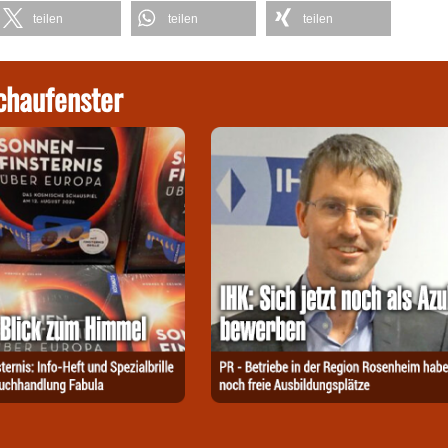
teilen
teilen
teilen
chaufenster