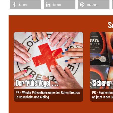
teilen
teilen
merken
S