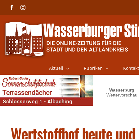
Skip
Facebook
Instagram
to
content
Aktuell
Rubriken
Kontakt
Wertstoffhof heute und