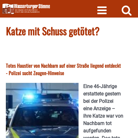
Skip
to
content
Katze mit Schuss getötet?
Totes Haustier von Nachbarn auf einer Straße liegend entdeckt
- Polizei sucht Zeugen-Hinweise
Eine 46-Jährige
erstattete gestern
bei der Polizei
eine Anzeige –
ihre Katze war von
Nachbarn tot
aufgefunden