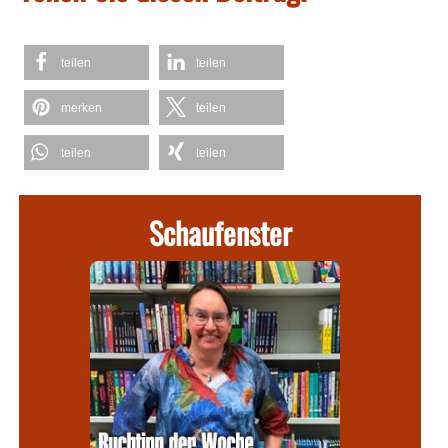
teilen
teilen
merken
teilen
teilen
teilen
Schaufenster