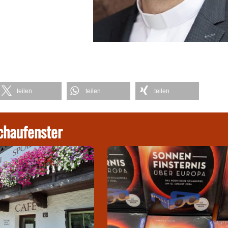
teilen
teilen
teilen
chaufenster