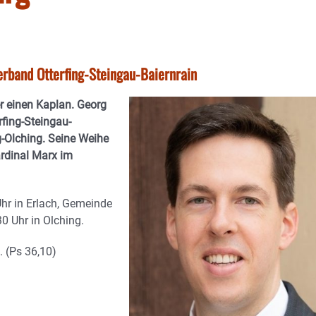
rband Otterfing-Steingau-Baiernrain
 einen Kaplan. Georg
fing-Steingau-
g-Olching. Seine Weihe
ardinal Marx im
Uhr in Erlach, Gemeinde
0 Uhr in Olching.
. (Ps 36,10)