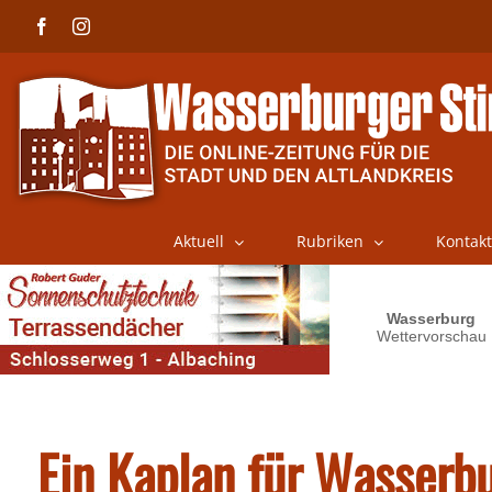
Skip
Facebook
Instagram
to
content
Aktuell
Rubriken
Kontakt
Ein Kaplan für Wasserb