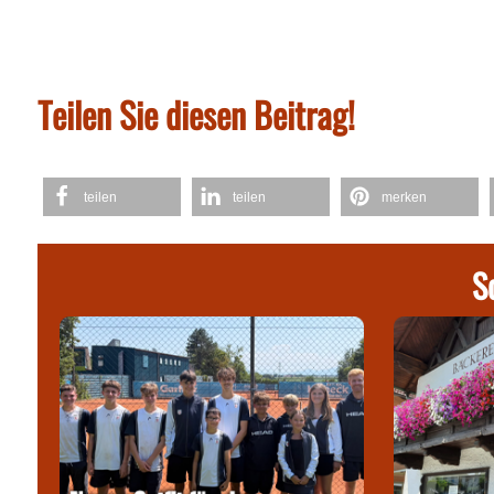
Teilen Sie diesen Beitrag!
teilen
teilen
merken
S