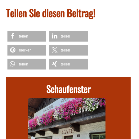
Teilen Sie diesen Beitrag!
teilen
teilen
merken
teilen
teilen
teilen
Schaufenster