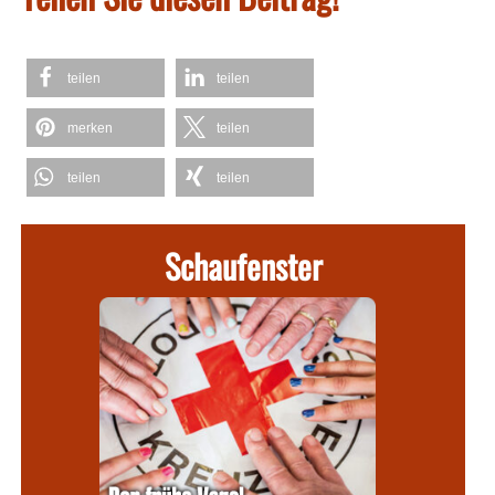
teilen
teilen
merken
teilen
teilen
teilen
Schaufenster