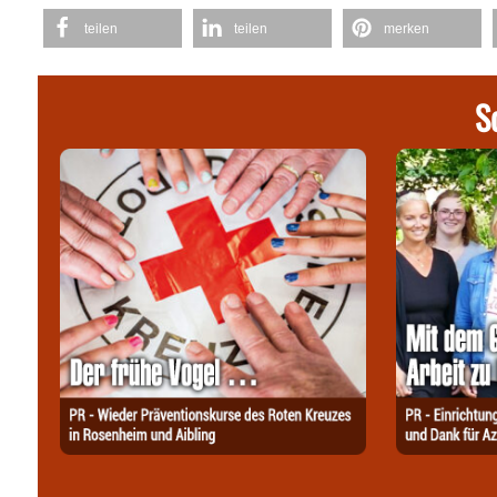
teilen
teilen
merken
S