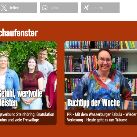
teilen
teilen
teilen
chaufenster