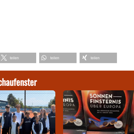
teilen
teilen
teilen
chaufenster