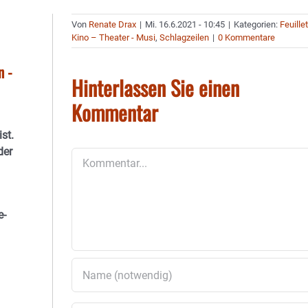
Von
Renate Drax
|
Mi. 16.6.2021 - 10:45
|
Kategorien:
Feuille
Kino – Theater - Musi
,
Schlagzeilen
|
0 Kommentare
n -
Hinterlassen Sie einen
Kommentar
st.
der
Kommentar
e-