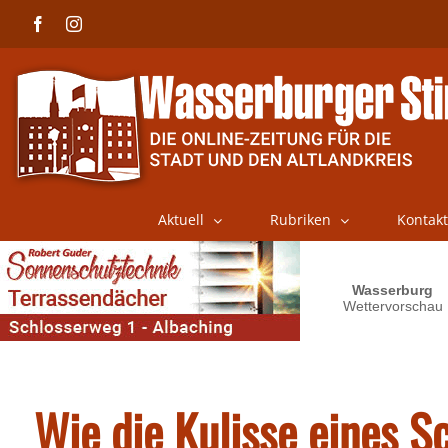
Skip
Facebook
Instagram
to
content
Aktuell
Rubriken
Kontakt
Wie die Kulisse eines S