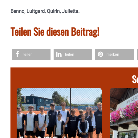
Benno, Luitgard, Quirin, Julietta.
Teilen Sie diesen Beitrag!
teilen
teilen
merken
S