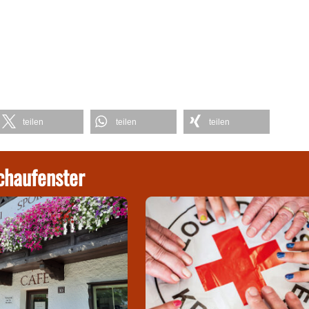
teilen
teilen
teilen
chaufenster